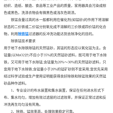
纺织、造纸、酿造、食品等工业产品的质量，家用器具会污染成棕
色或黑色，洗涤衣物会有微黑色或浅灰色斑渍。
铁锰含量过高的水一般都利用在催化剂(如锰砂)的作用下将溶解
状态的二价铁或二价锰分别氧化成不溶解的三价铁或四价锰的化合
物，利用
除铁锰
过滤器的反冲洗功能达到去除净化的目的。
除铁锰技术要求
用于地下水除铁除锰的天然锰砂，其锰的形态应以氧化锰为主。含
锰量(以MnO2计)不应小于35%的天然锰砂滤料，既可用于地下水除
铁，又可用于地下水除锰;含锰量为20%～30%的天然锰砂滤料，只
宜用于地下水除铁;含锰量小于20%的锰矿砂则不宜采用;宜优先采用
经过科学试验或生产使用证明能获得良好除铁和除锰效果的天然锰
砂品种作滤料。
1、专业设计的布水装置和集水装置，保证在任何进水形式下
布、集水均匀，增加有效过滤层的过滤效率，并保证正常过滤和反
冲洗再生均匀没有死角。
2、除铁、锰效率高，处理效果稳定可靠。