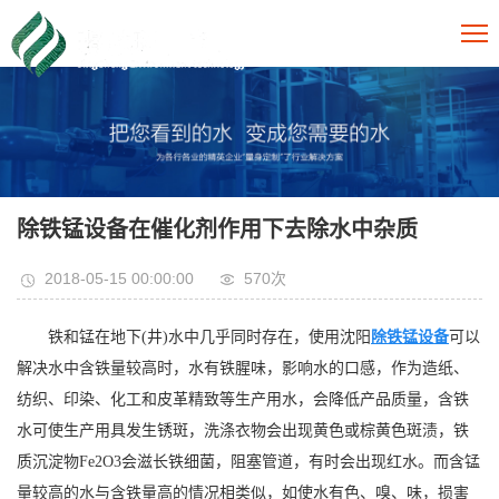
除铁锰设备在催化剂作用下去除水中杂质
2018-05-15 00:00:00
570次
铁和锰在地下(井)水中几乎同时存在，使用沈阳
除铁锰设备
可以
解决水中含铁量较高时，水有铁腥味，影响水的口感，作为造纸、
纺织、印染、化工和皮革精致等生产用水，会降低产品质量，含铁
水可使生产用具发生锈斑，洗涤衣物会出现黄色或棕黄色斑渍，铁
质沉淀物Fe2O3会滋长铁细菌，阻塞管道，有时会出现红水。而含锰
量较高的水与含铁量高的情况相类似，如使水有色、嗅、味，损害