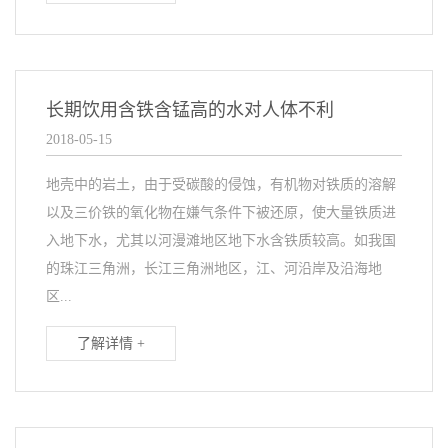
长期饮用含铁含锰高的水对人体不利
2018-05-15
地壳中的岩土，由于受碳酸的侵蚀，有机物对铁质的溶解
以及三价铁的氧化物在嫌气条件下被还原，使大量铁质进
入地下水，尤其以河漫滩地区地下水含铁质较高。如我国
的珠江三角洲，长江三角洲地区，江、河沿岸及沿海地
区...
了解详情 +