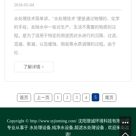
2018-05-04
水处理技术简单讲，“水处理技术”便是通过物理的、化学
的手段，去除水中一些对生产、生活不需要的物质的过
程。是为了适用于特定的用途而对水进行的沉降、过滤、
混凝、絮凝，以及缓蚀、阻垢等水质调理的过程。由于
社...
了解详情 +
5
首页
上一页
1
2
3
4
尾页
Copyright © http://www.syjieming.com/ 沈阳璟诚环境科技有限公司
专业从事于
水处理设备
,
纯净水设备
,
超滤水处理设备
, 欢迎来电咨
询!